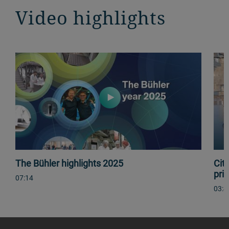
Video highlights
The Bühler highlights 2025
Cit
priv
07:14
03:4