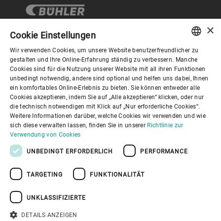
×
Cookie Einstellungen
Wir verwenden Cookies, um unsere Website benutzerfreundlicher zu
Corporate Governance
ENGLISH
gestalten und Ihre Online-Erfahrung ständig zu verbessern. Manche
Cookies sind für die Nutzung unserer Website mit all ihren Funktionen
SPANISH
unbedingt notwendig, andere sind optional und helfen uns dabei, Ihnen
Über Bühler
ein komfortables Online-Erlebnis zu bieten. Sie können entweder alle
GERMAN
Cookies akzeptieren, indem Sie auf „Alle akzeptieren“ klicken, oder nur
die technisch notwendigen mit Klick auf „Nur erforderliche Cookies“.
FRENCH
Nützliche Links
Weitere Informationen darüber, welche Cookies wir verwenden und wie
PORTUGUESE
sich diese verwalten lassen, finden Sie in unserer
Richtlinie zur
Verwendung von Cookies
RUSSIAN
UNBEDINGT ERFORDERLICH
PERFORMANCE
VIETNAMESE
TARGETING
FUNKTIONALITÄT
中文
Datenschutzrichtlinie
Cookies
Haftungsausschluss
日本語
Impressum
Informationssicherheit
UNKLASSIFIZIERTE
Youtube Privacy Policy
DETAILS ANZEIGEN