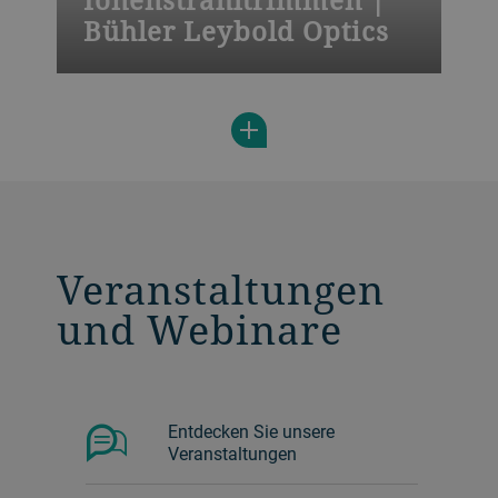
Bühler Leybold Optics
Die Leybold Optics IBT 800 ist eine
hochproduktive Lösung zur präzisen
Abflachung und Korrektur von Merkmalen
an Wafern mit automatisierter
Handhabung, Chargenbetrieb und
doppelter Schleusenkammer.
Veranstaltungen
und Webinare
Entdecken Sie unsere
Veranstaltungen