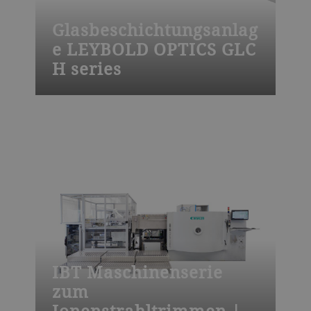
Glasbeschichtungsanlag
e LEYBOLD OPTICS GLC
H series
Die LEYBOLD OPTICS GLC H
Glasbeschichtungsanlagen beschichten
Glas mit Low-E-, Sonnenschutz-,
Antireflex- und anderen
Funktionsschichten durch Magnetron-
Sputtern. Sie ist auf hohe Produktivität
und Qualitätsstandards und die zügige
Anpassung an Ihre Erfordernisse
ausgelegt.
IBT Maschinenserie
zum
Ionenstrahltrimmen |