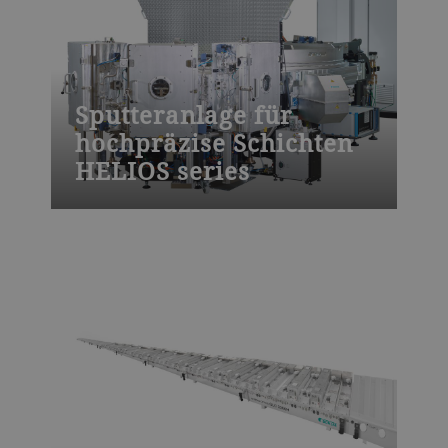
Sputteranlage für
hochpräzise Schichten
HELIOS series
Die HELIOS Sputterbeschichtungsanlage
von Bühler ist auf das
Vakuumbeschichten von Laserlinien-,
Steilkanten- und Kerbfiltern, Laserspiegeln
und gechirpten Spiegeln, Polarisatoren,
Strahlteilern, Bio- und ADAS-Sensoren und
Unterhaltungselektronik ausgelegt.