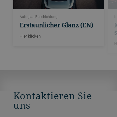
Autoglas-Beschichtung
K
Erstaunlicher Glanz (EN)
Hier klicken
H
Kontaktieren Sie
uns