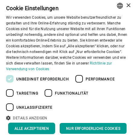
×
Cookie Einstellungen
Wir verwenden Cookies, um unsere Website benutzerfreundlicher zu
Corporate Governance
ENGLISH
gestalten und Ihre Online-Erfahrung ständig zu verbessern. Manche
Cookies sind für die Nutzung unserer Website mit all ihren Funktionen
SPANISH
unbedingt notwendig, andere sind optional und helfen uns dabei, Ihnen
Über Bühler
ein komfortables Online-Erlebnis zu bieten. Sie können entweder alle
GERMAN
Cookies akzeptieren, indem Sie auf „Alle akzeptieren“ klicken, oder nur
die technisch notwendigen mit Klick auf „Nur erforderliche Cookies“.
FRENCH
Nützliche Links
Weitere Informationen darüber, welche Cookies wir verwenden und wie
PORTUGUESE
sich diese verwalten lassen, finden Sie in unserer
Richtlinie zur
Verwendung von Cookies
RUSSIAN
UNBEDINGT ERFORDERLICH
PERFORMANCE
VIETNAMESE
TARGETING
FUNKTIONALITÄT
中文
Datenschutzrichtlinie
Cookies
Haftungsausschluss
日本語
Impressum
Informationssicherheit
UNKLASSIFIZIERTE
Youtube Privacy Policy
DETAILS ANZEIGEN
NACH OBEN
ALLE AKZEPTIEREN
NUR ERFORDERLICHE COOKIES