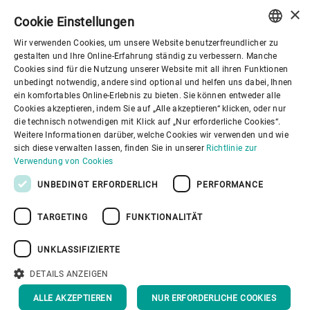
×
Cookie Einstellungen
Wir verwenden Cookies, um unsere Website benutzerfreundlicher zu
Corporate Governance
ENGLISH
gestalten und Ihre Online-Erfahrung ständig zu verbessern. Manche
Cookies sind für die Nutzung unserer Website mit all ihren Funktionen
SPANISH
unbedingt notwendig, andere sind optional und helfen uns dabei, Ihnen
Über Bühler
ein komfortables Online-Erlebnis zu bieten. Sie können entweder alle
GERMAN
Cookies akzeptieren, indem Sie auf „Alle akzeptieren“ klicken, oder nur
die technisch notwendigen mit Klick auf „Nur erforderliche Cookies“.
FRENCH
Nützliche Links
Weitere Informationen darüber, welche Cookies wir verwenden und wie
PORTUGUESE
sich diese verwalten lassen, finden Sie in unserer
Richtlinie zur
Verwendung von Cookies
RUSSIAN
UNBEDINGT ERFORDERLICH
PERFORMANCE
VIETNAMESE
TARGETING
FUNKTIONALITÄT
中文
Datenschutzrichtlinie
Cookies
Haftungsausschluss
日本語
Impressum
Informationssicherheit
UNKLASSIFIZIERTE
Youtube Privacy Policy
DETAILS ANZEIGEN
NACH OBEN
ALLE AKZEPTIEREN
NUR ERFORDERLICHE COOKIES