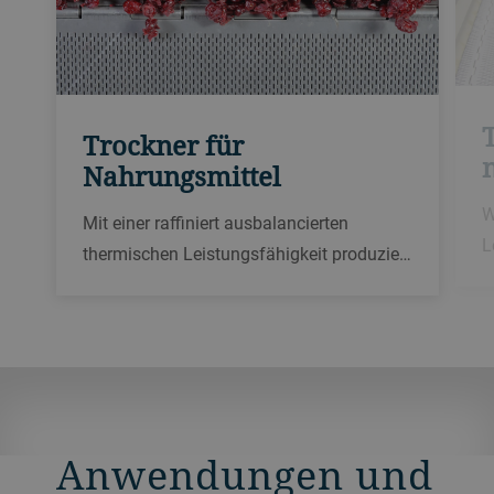
Trockner für
Nahrungsmittel
W
Mit einer raffiniert ausbalancierten
L
thermischen Leistungsfähigkeit produzie…
Anwendungen und