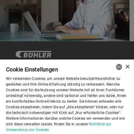
×
Cookie Einstellungen
Wir verwenden Cookies, um unsere Website benutzerfreundlicher zu
Corporate Governance
ENGLISH
gestalten und Ihre Online-Erfahrung ständig zu verbessern. Manche
Cookies sind für die Nutzung unserer Website mit all ihren Funktionen
SPANISH
unbedingt notwendig, andere sind optional und helfen uns dabei, Ihnen
Über Bühler
ein komfortables Online-Erlebnis zu bieten. Sie können entweder alle
GERMAN
Cookies akzeptieren, indem Sie auf „Alle akzeptieren“ klicken, oder nur
die technisch notwendigen mit Klick auf „Nur erforderliche Cookies“.
FRENCH
Nützliche Links
Weitere Informationen darüber, welche Cookies wir verwenden und wie
PORTUGUESE
sich diese verwalten lassen, finden Sie in unserer
Richtlinie zur
Verwendung von Cookies
RUSSIAN