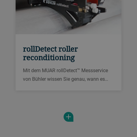
rollDetect roller
reconditioning
Mit dem MUAR rollDetect™ Messservice
von Bühler wissen Sie genau, wann es
Zeit für eine Revision oder einen
Austausch Ihrer Walzen ist. Dank
zuverlässiger Verschleissmessung an
Glatt- und Riffelwalzen ist es nicht nur
möglich, die Ausbeute zu erhöhen,
sondern auch Energie zu sparen und die