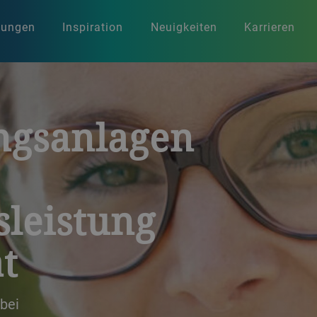
stungen
Inspiration
Neuigkeiten
Karrieren
ngsanlagen
sleistung
t
 bei