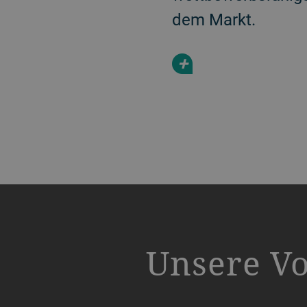
dem Markt.
+
a decorative background image
Unsere Vo