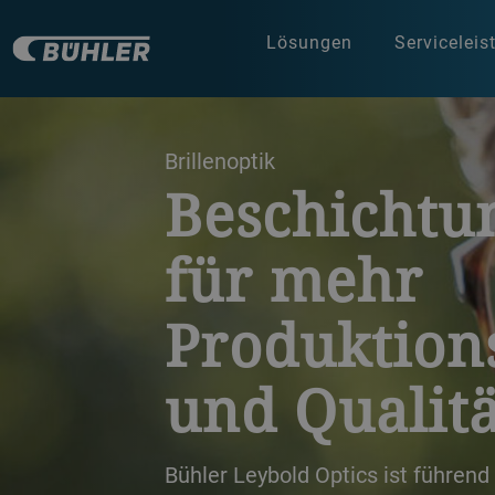
Lösungen
Servicelei
a decorative background image
Brillenoptik
Beschichtu
für mehr
Produktion
und Qualitä
Bühler Leybold Optics ist führend