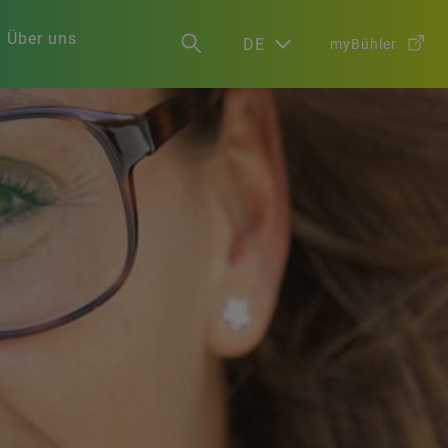
Über uns
DE
myBühler