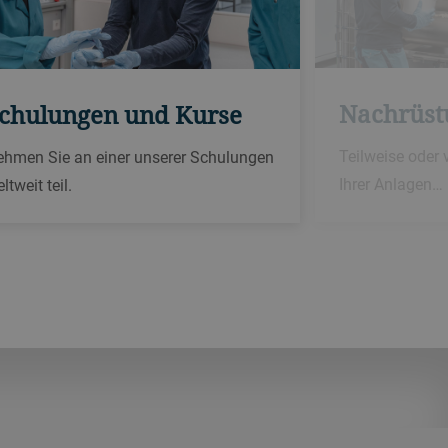
Nachrüst
chulungen und Kurse
Teilweise oder
ehmen Sie an einer unserer Schulungen
Ihrer Anlagen…
ltweit teil.