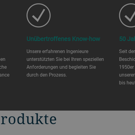
Unübertroffenes Know-how
50 Ja
Unsere erfahrenen Ingenieure
Seit de
ien
unterstützten Sie bei Ihren speziellen
Beschi
sche
Anforderungen und begleiten Sie
1950er 
mance
durch den Prozess.
unseren
bis heu
Produkte